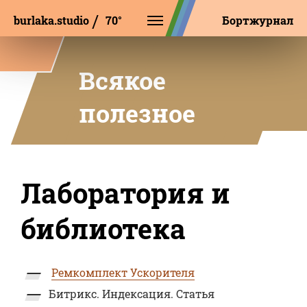
burlaka.studio
Б
М
И
П
Бортжурнал
Всякое
полезное
Лаборатория и
библиотека
Ремкомплект Ускорителя
Битрикс. Индексация. Статья