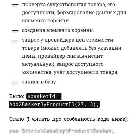
проверка существования товара, его
доступности, формирование данных для
элемента корзины
создание элемента корзины
запрос у провайдера цен стоимости
товара (можно добавлять без указания
цены, провайдер сам вычислит
актуальную), запрос доступного
количества, учёт доступности товара;
запись в базу
Было:
$basketId =
Add2BasketByProductID(27, 3);
Стало (
!
читать про особенность кода ниже):
use Bitrix\Catalog\Product\Basket;
