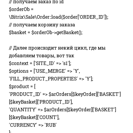
// получаем заказ по id
$orderOb =
\Bitrix\Sale\Order::load($order['ORDER_ID']);
// получаем корзину заказа
$basket = $orderOb->getBasket();
// Далее происходит некий цикл, где мы
добавляем товары, вот так
$context = ['SITE_ID' => 's1'];
$options = ['USE_MERGE' => 'Y',
'FILL_PRODUCT_PROPERTIES' => 'Y'];
$product = [
'PRODUCT_ID' => $arOrders[$keyOrder]['BASKET']
[$keyBasket]['PRODUCT_ID'],
'QUANTITY' => $arOrders[$keyOrder]['BASKET']
[$keyBasket]['COUNT'],
'CURRENCY' => 'RUB'
];