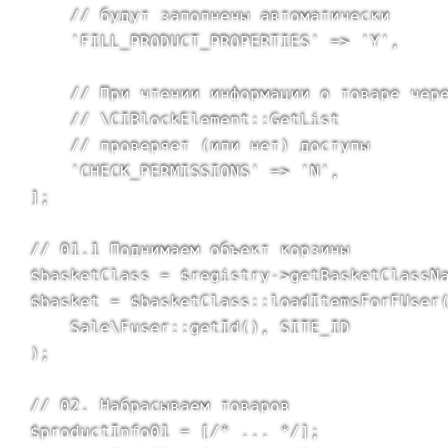
    // будут заполнены автоматически

    'FILL_PRODUCT_PROPERTIES' => 'Y',

    // При чтении информации о товаре чере
    // \CIBlockElement::GetList

    // проверяет (или нет) доступы

    'CHECK_PERMISSIONS' => 'N',

];

// 01.1 Поднимаем объект корзины

$basketClass = $registry->getBasketClassNa
$basket = $basketClass::loadItemsForFUser(
    Sale\Fuser::getId(), SITE_ID

);

// 02. Набрасываем товаров

$productInfo01 = [/* ... */];
