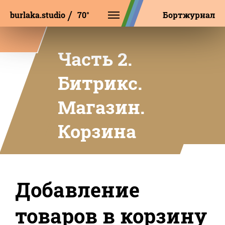
burlaka.studio
Б
М
И
П
Бортжурнал
Часть 2.
Битрикс.
Магазин.
Корзина
Добавление
товаров в корзину