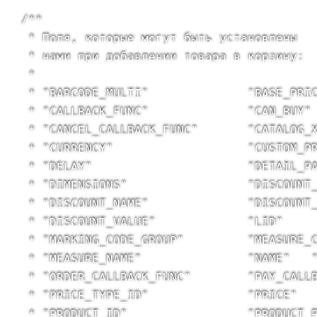
/**

 * Поля, которые могут быть установлены

 * нами при добавлении товара в корзину:

 *

 * "BARCODE_MULTI"              "BASE_PRIC
 * "CALLBACK_FUNC"              "CAN_BUY"

 * "CANCEL_CALLBACK_FUNC"       "CATALOG_X
 * "CURRENCY"                   "CUSTOM_PR
 * "DELAY"                      "DETAIL_PA
 * "DIMENSIONS"                 "DISCOUNT_
 * "DISCOUNT_NAME"              "DISCOUNT_
 * "DISCOUNT_VALUE"             "LID"

 * "MARKING_CODE_GROUP"         "MEASURE_C
 * "MEASURE_NAME"               "NAME"   "
 * "ORDER_CALLBACK_FUNC"        "PAY_CALLB
 * "PRICE_TYPE_ID"              "PRICE"

 * "PRODUCT_ID"                 "PRODUCT_P