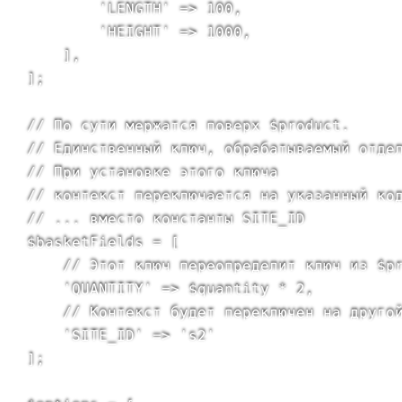
        'LENGTH' => 100,

        'HEIGHT' => 1000,

    ],

];

// По сути мержатся поверх $product.

// Единственный ключ, обрабатываемый отдел
// При установке этого ключа

// контекст переключается на указанный код
// ... вместо константы SITE_ID

$basketFields = [

    // Этот ключ переопределит ключ из $pr
    'QUANTITY' => $quantity * 2,

    // Контекст будет переключен на другой
    'SITE_ID' => 's2'

];
