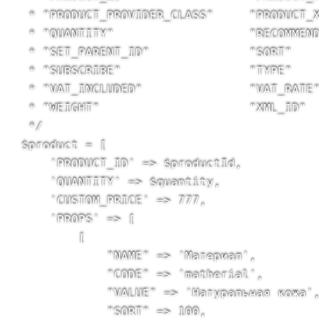
 * "PRODUCT_PROVIDER_CLASS"     "PRODUCT_X
 * "QUANTITY"                   "RECOMMEND
 * "SET_PARENT_ID"              "SORT"

 * "SUBSCRIBE"                  "TYPE"

 * "VAT_INCLUDED"               "VAT_RATE"
 * "WEIGHT"                     "XML_ID"

 */

$product = [

    'PRODUCT_ID' => $productId,

    'QUANTITY' => $quantity,

    'CUSTOM_PRICE' => 777,

    'PROPS' => [

        [

            "NAME" => 'Материал',

            "CODE" => 'matherial',

            "VALUE" => 'Натуральная кожа',
            "SORT" => 100,
