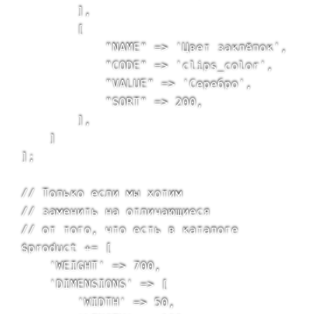
        ],

        [

            "NAME" => 'Цвет заклёпок',

            "CODE" => 'clips_color',

            "VALUE" => 'Серебро',

            "SORT" => 200,

        ],

    ]

];

// Только если мы хотим

// заменить на отличающиеся

// от того, что есть в каталоге

$product += [

    'WEIGHT' => 700,

    'DIMENSIONS' => [

        'WIDTH' => 50,
