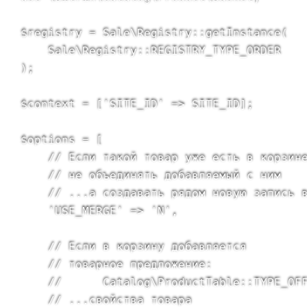
$registry = Sale\Registry::getInstance(

    Sale\Registry::REGISTRY_TYPE_ORDER

);

$context = ['SITE_ID' => SITE_ID];

$options = [

    // Если такой товар уже есть в корзине
    // не объединять добавляемый с ним

    // ...а создавать рядом новую запись в
    'USE_MERGE' => 'N',

    // Если в корзину добавляется

    // товарное предложение:

    //      Catalog\ProductTable::TYPE_OFF
    // ...свойства товара
