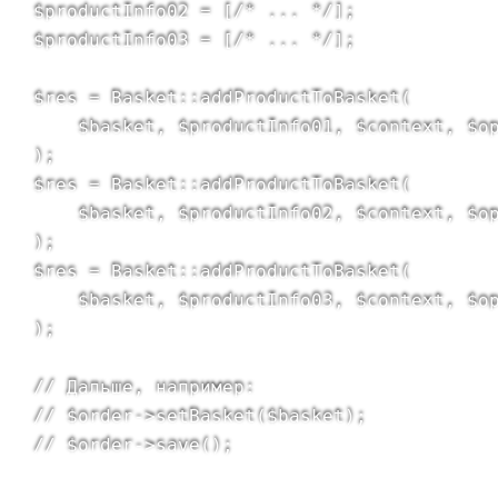
$productInfo02 = [/* ... */];

$productInfo03 = [/* ... */];

$res = Basket::addProductToBasket(

    $basket, $productInfo01, $context, $op
);

$res = Basket::addProductToBasket(

    $basket, $productInfo02, $context, $op
);

$res = Basket::addProductToBasket(

    $basket, $productInfo03, $context, $op
);

// Дальше, например:

// $order->setBasket($basket);

// $order->save();