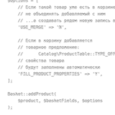
$options = [

    // Если такой товар уже есть в корзине
    // не объединять добавляемый с ним

    // ...а создавать рядом новую запись в
    'USE_MERGE' => 'N',

    // Если в корзину добавляется

    // товарное предложение:

    //      Catalog\ProductTable::TYPE_OFF
    // свойства товара

    // будут заполнены автоматически

    'FILL_PRODUCT_PROPERTIES' => 'Y',

];

Basket::addProduct(

    $product, $basketFields, $options
